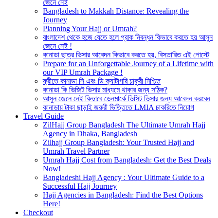
জেনে নেই
Bangladesh to Makkah Distance: Revealing the
Journey
Planning Your Hajj or Umrah?
বাংলাদেশ থেকে হজে যেতে হলে প্রাক নিবন্ধন কিভাবে করতে হয় আসুন
জেনে নেই !
কানাডা ছাত্র ভিসার আবেদন কিভাবে করতে হয়, বিস্তারিত এই পোস্টে
Prepare for an Unforgettable Journey of a Lifetime with
our VIP Umrah Package !
ফ্রীতে কানাডা সি এবং ডি ক্যাটাগরি চাকুরী নিশ্চিত
কানাডা কি ভিজিট ভিসার মাধ্যমে থাকার জন্য সঠিক?
আসুন জেনে নেই কিভাবে ডেনমার্কে ভিসিট ভিসার জন্য আবেদন করবেন
কানাডায় টাকা ছাড়াই জরুরী ভিত্তিতে LMIA চাকরিতে নিয়োগ
Travel Guide
ZilHajj Group Bangladesh The Ultimate Umrah Hajj
Agency in Dhaka, Bangladesh
Zilhajj Group Bangladesh: Your Trusted Hajj and
Umrah Travel Partner
Umrah Hajj Cost from Bangladesh: Get the Best Deals
Now!
Bangladeshi Hajj Agency : Your Ultimate Guide to a
Successful Hajj Journey
Hajj Agencies in Bangladesh: Find the Best Options
Here!
Checkout