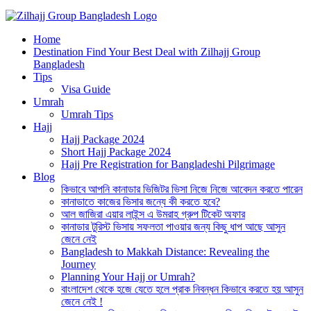
Best Hajj Umrah Travel Tour Agent in Bangladesh
Home
জিলহজ্জ গ্রুপ বাংলাদেশ
Destination Find Your Best Deal with Zilhajj Group
Bangladesh
Tips
Visa Guide
Umrah
Umrah Tips
Hajj
Hajj Package 2024
Short Hajj Package 2024
Hajj Pre Registration for Bangladeshi Pilgrimage
Blog
কিভাবে আপনি কানাডার ভিজিটর ভিসা নিজে নিজে আবেদন করতে পারেন
কানাডাতে কাজের ভিসার জন্যে কী করতে হবে?
আল জাজিরা এয়ার লাইন্স এ উমরাহ গ্রুপ টিকেট অফার
কানাডার টুরিস্ট ভিসায় সফলতা পাওয়ার জন্য কিছু ধাপ আছে আসুন
জেনে নেই
Bangladesh to Makkah Distance: Revealing the
Journey
Planning Your Hajj or Umrah?
বাংলাদেশ থেকে হজে যেতে হলে প্রাক নিবন্ধন কিভাবে করতে হয় আসুন
জেনে নেই !