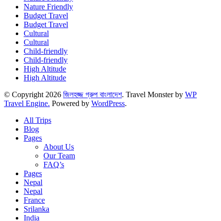
Nature Friendly
Budget Travel
Budget Travel
Cultural
Cultural
Child-friendly
Child-friendly
High Altitude
High Altitude
© Copyright 2026
জিলহজ্জ গ্রুপ বাংলাদেশ
.
Travel Monster by
WP
Travel Engine.
Powered by
WordPress
.
All Trips
Blog
Pages
About Us
Our Team
FAQ’s
Pages
Nepal
Nepal
France
Srilanka
India