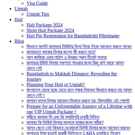
Visa Guide
Umrah
Umrah Tips
Hajj
Hajj Package 2024
Short Hajj Package 2024
Hajj Pre Registration for Bangladeshi Pilgrimage
Blog
কিভাবে আপনি কানাডার ভিজিটর ভিসা নিজে নিজে আবেদন করতে পারেন
কানাডাতে কাজের ভিসার জন্যে কী করতে হবে?
আল জাজিরা এয়ার লাইন্স এ উমরাহ গ্রুপ টিকেট অফার
কানাডার টুরিস্ট ভিসায় সফলতা পাওয়ার জন্য কিছু ধাপ আছে আসুন
জেনে নেই
Bangladesh to Makkah Distance: Revealing the
Journey
Planning Your Hajj or Umrah?
বাংলাদেশ থেকে হজে যেতে হলে প্রাক নিবন্ধন কিভাবে করতে হয় আসুন
জেনে নেই !
কানাডা ছাত্র ভিসার আবেদন কিভাবে করতে হয়, বিস্তারিত এই পোস্টে
Prepare for an Unforgettable Journey of a Lifetime with
our VIP Umrah Package !
ফ্রীতে কানাডা সি এবং ডি ক্যাটাগরি চাকুরী নিশ্চিত
কানাডা কি ভিজিট ভিসার মাধ্যমে থাকার জন্য সঠিক?
আসুন জেনে নেই কিভাবে ডেনমার্কে ভিসিট ভিসার জন্য আবেদন করবেন
কানাডায় টাকা ছাড়াই জরুরী ভিত্তিতে LMIA চাকরিতে নিয়োগ