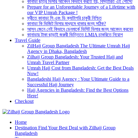
কানাডা ছাত্র ভিসার আবেদন কিভাবে করতে হয়, বিস্তারিত এই পোস্টে
Prepare for an Unforgettable Journey of a Lifetime with
our VIP Umrah Package !
ফ্রীতে কানাডা সি এবং ডি ক্যাটাগরি চাকুরী নিশ্চিত
কানাডা কি ভিজিট ভিসার মাধ্যমে থাকার জন্য সঠিক?
আসুন জেনে নেই কিভাবে ডেনমার্কে ভিসিট ভিসার জন্য আবেদন করবেন
কানাডায় টাকা ছাড়াই জরুরী ভিত্তিতে LMIA চাকরিতে নিয়োগ
Travel Guide
ZilHajj Group Bangladesh The Ultimate Umrah Hajj
Agency in Dhaka, Bangladesh
Zilhajj Group Bangladesh: Your Trusted Hajj and
Umrah Travel Partner
Umrah Hajj Cost from Bangladesh: Get the Best Deals
Now!
Bangladeshi Hajj Agency : Your Ultimate Guide to a
Successful Hajj Journey
Hajj Agencies in Bangladesh: Find the Best Options
Here!
Checkout
Best Hajj Umrah Travel Tour Agent in Bangladesh
Home
জিলহজ্জ গ্রুপ বাংলাদেশ
Destination Find Your Best Deal with Zilhajj Group
Bangladesh