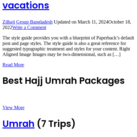
vacations
Zilhajj Group Bangladesh
Updated on
March 11, 2024
October 18,
on
2022
Write a Comment
A
The style guide provides you with a blueprint of Paperback’s default
Guide
post and page styles. The style guide is also a great reference for
to
suggested typographic treatment and styles for your content. Right
Rocky
Aligned Image Images may be two-dimensional, such as […]
Mountain
vacations
Read More
Best Hajj Umrah Packages
View More
Umrah
(7 Trips)