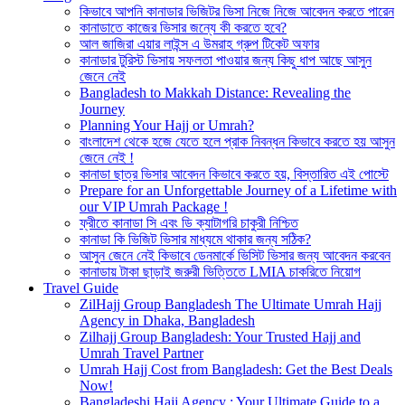
কিভাবে আপনি কানাডার ভিজিটর ভিসা নিজে নিজে আবেদন করতে পারেন
কানাডাতে কাজের ভিসার জন্যে কী করতে হবে?
আল জাজিরা এয়ার লাইন্স এ উমরাহ গ্রুপ টিকেট অফার
কানাডার টুরিস্ট ভিসায় সফলতা পাওয়ার জন্য কিছু ধাপ আছে আসুন
জেনে নেই
Bangladesh to Makkah Distance: Revealing the
Journey
Planning Your Hajj or Umrah?
বাংলাদেশ থেকে হজে যেতে হলে প্রাক নিবন্ধন কিভাবে করতে হয় আসুন
জেনে নেই !
কানাডা ছাত্র ভিসার আবেদন কিভাবে করতে হয়, বিস্তারিত এই পোস্টে
Prepare for an Unforgettable Journey of a Lifetime with
our VIP Umrah Package !
ফ্রীতে কানাডা সি এবং ডি ক্যাটাগরি চাকুরী নিশ্চিত
কানাডা কি ভিজিট ভিসার মাধ্যমে থাকার জন্য সঠিক?
আসুন জেনে নেই কিভাবে ডেনমার্কে ভিসিট ভিসার জন্য আবেদন করবেন
কানাডায় টাকা ছাড়াই জরুরী ভিত্তিতে LMIA চাকরিতে নিয়োগ
Travel Guide
ZilHajj Group Bangladesh The Ultimate Umrah Hajj
Agency in Dhaka, Bangladesh
Zilhajj Group Bangladesh: Your Trusted Hajj and
Umrah Travel Partner
Umrah Hajj Cost from Bangladesh: Get the Best Deals
Now!
Bangladeshi Hajj Agency : Your Ultimate Guide to a