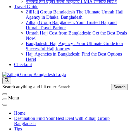
কানাডায় টাকা ছাড়াই জরুরী ভিত্তিতে LMIA চাকরিতে নিয়োগ
Travel Guide
ZilHajj Group Bangladesh The Ultimate Umrah Hajj
Agency in Dhaka, Bangladesh
Zilhajj Group Bangladesh: Your Trusted Hajj and
Umrah Travel Partner
Umrah Hajj Cost from Bangladesh: Get the Best Deals
Now!
Bangladeshi Hajj Agency : Your Ultimate Guide to a
Successful Hajj Journey
Hajj Agencies in Bangladesh: Find the Best Options
Here!
Checkout
Best Hajj Umrah Travel Tour Agent in Bangladesh
জিলহজ্জ গ্রুপ বাংলাদেশ
Looking
Search anything and hit enter.
for
Something?
Menu
Home
Destination Find Your Best Deal with Zilhajj Group
Bangladesh
Tips