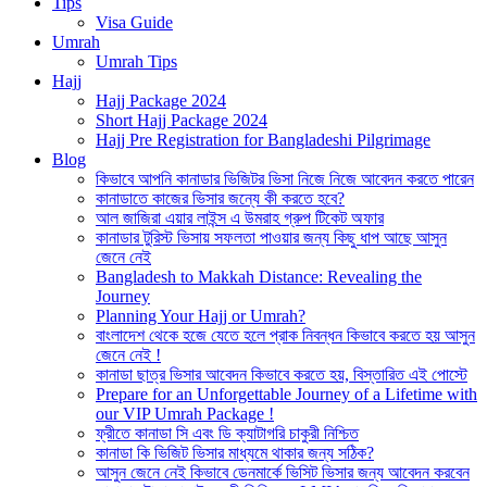
Tips
Visa Guide
Umrah
Umrah Tips
Hajj
Hajj Package 2024
Short Hajj Package 2024
Hajj Pre Registration for Bangladeshi Pilgrimage
Blog
কিভাবে আপনি কানাডার ভিজিটর ভিসা নিজে নিজে আবেদন করতে পারেন
কানাডাতে কাজের ভিসার জন্যে কী করতে হবে?
আল জাজিরা এয়ার লাইন্স এ উমরাহ গ্রুপ টিকেট অফার
কানাডার টুরিস্ট ভিসায় সফলতা পাওয়ার জন্য কিছু ধাপ আছে আসুন
জেনে নেই
Bangladesh to Makkah Distance: Revealing the
Journey
Planning Your Hajj or Umrah?
বাংলাদেশ থেকে হজে যেতে হলে প্রাক নিবন্ধন কিভাবে করতে হয় আসুন
জেনে নেই !
কানাডা ছাত্র ভিসার আবেদন কিভাবে করতে হয়, বিস্তারিত এই পোস্টে
Prepare for an Unforgettable Journey of a Lifetime with
our VIP Umrah Package !
ফ্রীতে কানাডা সি এবং ডি ক্যাটাগরি চাকুরী নিশ্চিত
কানাডা কি ভিজিট ভিসার মাধ্যমে থাকার জন্য সঠিক?
আসুন জেনে নেই কিভাবে ডেনমার্কে ভিসিট ভিসার জন্য আবেদন করবেন