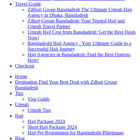
Travel Guide
ZilHajj Group Bangladesh The Ultimate Umrah Hajj
Agency in Dhaka, Bangladesh
Zilhajj Group Bangladesh: Your Trusted Hajj and
Umrah Travel Partner
Umrah Hajj Cost from Bangladesh: Get the Best Deals
Now!
Bangladeshi Hajj Agency : Your Ultimate Guide to a
Successful Hajj Journey
Hajj Agencies in Bangladesh: Find the Best Options
Here!
Checkout
Home
Destination Find Your Best Deal with Zilhajj Group
Bangladesh
Tips
Visa Guide
Umrah
Umrah Tips
Hajj
Hajj Package 2024
Short Hajj Package 2024
Hajj Pre Registration for Bangladeshi Pilgrimage
Blog