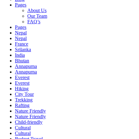
Pages
About Us
Our Team
FAQ’s
Pages
Nepal
Nepal
France
Srilanka
India
Bhutan
Annapurna
Annapurna
Everest
Everest
Hiking
City Tour
Trekking
Rafting
Nature Friendly
Nature Friendly
Child-friendly
Cultural
Cultural
Budget Travel