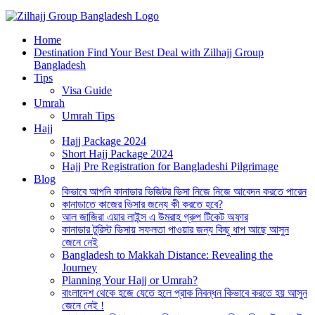
Best Hajj Umrah Travel Tour Agent in Bangladesh
Home
জিলহজ্জ গ্রুপ বাংলাদেশ
Destination Find Your Best Deal with Zilhajj Group
Bangladesh
Tips
Visa Guide
Umrah
Umrah Tips
Hajj
Hajj Package 2024
Short Hajj Package 2024
Hajj Pre Registration for Bangladeshi Pilgrimage
Blog
কিভাবে আপনি কানাডার ভিজিটর ভিসা নিজে নিজে আবেদন করতে পারেন
কানাডাতে কাজের ভিসার জন্যে কী করতে হবে?
আল জাজিরা এয়ার লাইন্স এ উমরাহ গ্রুপ টিকেট অফার
কানাডার টুরিস্ট ভিসায় সফলতা পাওয়ার জন্য কিছু ধাপ আছে আসুন
জেনে নেই
Bangladesh to Makkah Distance: Revealing the
Journey
Planning Your Hajj or Umrah?
বাংলাদেশ থেকে হজে যেতে হলে প্রাক নিবন্ধন কিভাবে করতে হয় আসুন
জেনে নেই !