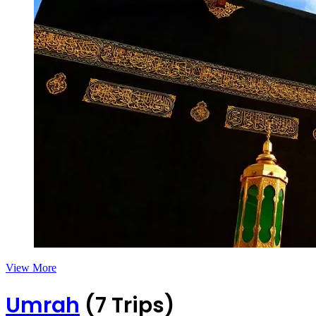
View More
Umrah
(7 Trips)