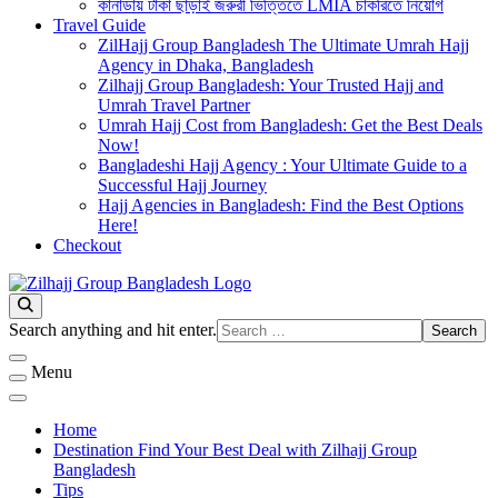
কানাডায় টাকা ছাড়াই জরুরী ভিত্তিতে LMIA চাকরিতে নিয়োগ
Travel Guide
ZilHajj Group Bangladesh The Ultimate Umrah Hajj
Agency in Dhaka, Bangladesh
Zilhajj Group Bangladesh: Your Trusted Hajj and
Umrah Travel Partner
Umrah Hajj Cost from Bangladesh: Get the Best Deals
Now!
Bangladeshi Hajj Agency : Your Ultimate Guide to a
Successful Hajj Journey
Hajj Agencies in Bangladesh: Find the Best Options
Here!
Checkout
Best Hajj Umrah Travel Tour Agent in Bangladesh
জিলহজ্জ গ্রুপ বাংলাদেশ
Looking
Search anything and hit enter.
for
Something?
Menu
Home
Destination Find Your Best Deal with Zilhajj Group
Bangladesh
Tips