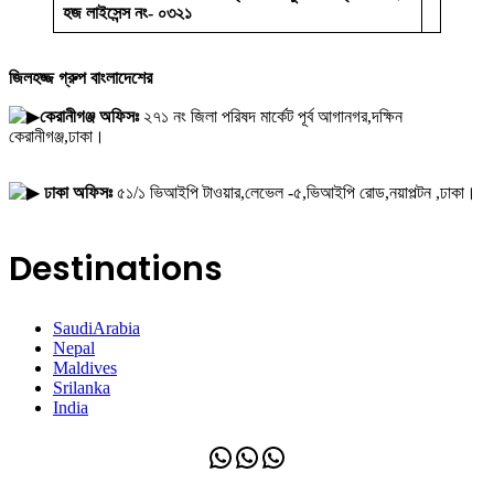
হজ লাইসেন্স নং- ০৩২১
জিলহজ্জ গ্রুপ বাংলাদেশের
কেরানীগঞ্জ অফিসঃ
২৭১ নং জিলা পরিষদ মার্কেট পূর্ব আগানগর,দক্ষিন
কেরানীগঞ্জ,ঢাকা।
ঢাকা অফিসঃ
৫১/১ ভিআইপি টাওয়ার,লেভেল -৫,ভিআইপি রোড,নয়াপল্টন ,ঢাকা।
Destinations
SaudiArabia
Nepal
Maldives
Srilanka
India
WhatsApp
WhatsApp
WhatsApp