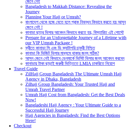
জেনে নেই
Bangladesh to Makkah Distance: Revealing the
Journey
Planning Your Hajj or Umrah?
বাংলাদেশ থেকে হজে যেতে হলে প্রাক নিবন্ধন কিভাবে করতে হয় আসুন
জেনে নেই !
কানাডা ছাত্র ভিসার আবেদন কিভাবে করতে হয়, বিস্তারিত এই পোস্টে
Prepare for an Unforgettable Journey of a Lifetime with
our VIP Umrah Package !
ফ্রীতে কানাডা সি এবং ডি ক্যাটাগরি চাকুরী নিশ্চিত
কানাডা কি ভিজিট ভিসার মাধ্যমে থাকার জন্য সঠিক?
আসুন জেনে নেই কিভাবে ডেনমার্কে ভিসিট ভিসার জন্য আবেদন করবেন
কানাডায় টাকা ছাড়াই জরুরী ভিত্তিতে LMIA চাকরিতে নিয়োগ
Travel Guide
ZilHajj Group Bangladesh The Ultimate Umrah Hajj
Agency in Dhaka, Bangladesh
Zilhajj Group Bangladesh: Your Trusted Hajj and
Umrah Travel Partner
Umrah Hajj Cost from Bangladesh: Get the Best Deals
Now!
Bangladeshi Hajj Agency : Your Ultimate Guide to a
Successful Hajj Journey
Hajj Agencies in Bangladesh: Find the Best Options
Here!
Checkout