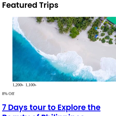
Featured Trips
1,200
৳
1,100
৳
8% Off
7 Days tour to Explore the