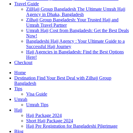
Travel Guide
ZilHajj Group Bangladesh The Ultimate Umrah Hajj
Agency in Dhaka, Bangladesh
Zilhajj Group Bangladesh: Your Trusted Hajj and
Umrah Travel Partner
Umrah Hajj Cost from Bangladesh: Get the Best Deals
Now!
Bangladeshi Hajj Agency : Your Ultimate Guide to a
Successful Hajj Journey
Hajj Agencies in Bangladesh: Find the Best Options
Here!
Checkout
Home
Destination Find Your Best Deal with Zilhajj Group
Bangladesh
Tips
Visa Guide
Umrah
Umrah Tips
Hajj
Hajj Package 2024
Short Hajj Package 2024
Hajj Pre Registration for Bangladeshi Pilgrimage
Blog