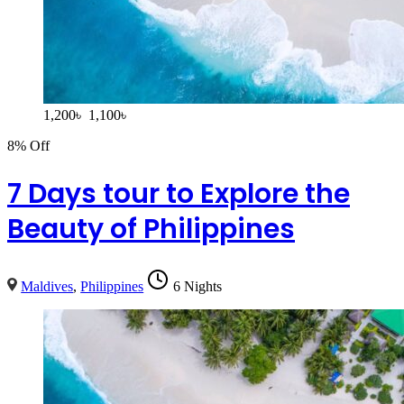
1,200
৳
1,100
৳
8% Off
7 Days tour to Explore the
Beauty of Philippines
Maldives
,
Philippines
6 Nights