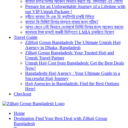
কানাডা ছাত্র ভিসার আবেদন কিভাবে করতে হয়, বিস্তারিত এই পোস্টে
Prepare for an Unforgettable Journey of a Lifetime with
our VIP Umrah Package !
ফ্রীতে কানাডা সি এবং ডি ক্যাটাগরি চাকুরী নিশ্চিত
কানাডা কি ভিজিট ভিসার মাধ্যমে থাকার জন্য সঠিক?
আসুন জেনে নেই কিভাবে ডেনমার্কে ভিসিট ভিসার জন্য আবেদন করবেন
কানাডায় টাকা ছাড়াই জরুরী ভিত্তিতে LMIA চাকরিতে নিয়োগ
Travel Guide
ZilHajj Group Bangladesh The Ultimate Umrah Hajj
Agency in Dhaka, Bangladesh
Zilhajj Group Bangladesh: Your Trusted Hajj and
Umrah Travel Partner
Umrah Hajj Cost from Bangladesh: Get the Best Deals
Now!
Bangladeshi Hajj Agency : Your Ultimate Guide to a
Successful Hajj Journey
Hajj Agencies in Bangladesh: Find the Best Options
Here!
Checkout
Best Hajj Umrah Travel Tour Agent in Bangladesh
Home
জিলহজ্জ গ্রুপ বাংলাদেশ
Destination Find Your Best Deal with Zilhajj Group
Bangladesh