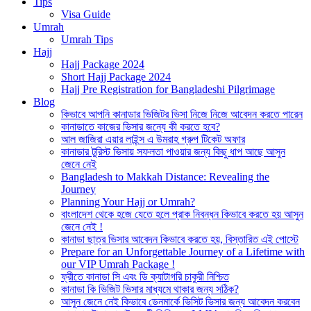
Tips
Visa Guide
Umrah
Umrah Tips
Hajj
Hajj Package 2024
Short Hajj Package 2024
Hajj Pre Registration for Bangladeshi Pilgrimage
Blog
কিভাবে আপনি কানাডার ভিজিটর ভিসা নিজে নিজে আবেদন করতে পারেন
কানাডাতে কাজের ভিসার জন্যে কী করতে হবে?
আল জাজিরা এয়ার লাইন্স এ উমরাহ গ্রুপ টিকেট অফার
কানাডার টুরিস্ট ভিসায় সফলতা পাওয়ার জন্য কিছু ধাপ আছে আসুন
জেনে নেই
Bangladesh to Makkah Distance: Revealing the
Journey
Planning Your Hajj or Umrah?
বাংলাদেশ থেকে হজে যেতে হলে প্রাক নিবন্ধন কিভাবে করতে হয় আসুন
জেনে নেই !
কানাডা ছাত্র ভিসার আবেদন কিভাবে করতে হয়, বিস্তারিত এই পোস্টে
Prepare for an Unforgettable Journey of a Lifetime with
our VIP Umrah Package !
ফ্রীতে কানাডা সি এবং ডি ক্যাটাগরি চাকুরী নিশ্চিত
কানাডা কি ভিজিট ভিসার মাধ্যমে থাকার জন্য সঠিক?
আসুন জেনে নেই কিভাবে ডেনমার্কে ভিসিট ভিসার জন্য আবেদন করবেন