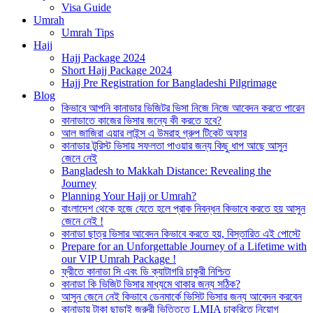
Visa Guide
Umrah
Umrah Tips
Hajj
Hajj Package 2024
Short Hajj Package 2024
Hajj Pre Registration for Bangladeshi Pilgrimage
Blog
কিভাবে আপনি কানাডার ভিজিটর ভিসা নিজে নিজে আবেদন করতে পারেন
কানাডাতে কাজের ভিসার জন্যে কী করতে হবে?
আল জাজিরা এয়ার লাইন্স এ উমরাহ গ্রুপ টিকেট অফার
কানাডার টুরিস্ট ভিসায় সফলতা পাওয়ার জন্য কিছু ধাপ আছে আসুন
জেনে নেই
Bangladesh to Makkah Distance: Revealing the
Journey
Planning Your Hajj or Umrah?
বাংলাদেশ থেকে হজে যেতে হলে প্রাক নিবন্ধন কিভাবে করতে হয় আসুন
জেনে নেই !
কানাডা ছাত্র ভিসার আবেদন কিভাবে করতে হয়, বিস্তারিত এই পোস্টে
Prepare for an Unforgettable Journey of a Lifetime with
our VIP Umrah Package !
ফ্রীতে কানাডা সি এবং ডি ক্যাটাগরি চাকুরী নিশ্চিত
কানাডা কি ভিজিট ভিসার মাধ্যমে থাকার জন্য সঠিক?
আসুন জেনে নেই কিভাবে ডেনমার্কে ভিসিট ভিসার জন্য আবেদন করবেন
কানাডায় টাকা ছাড়াই জরুরী ভিত্তিতে LMIA চাকরিতে নিয়োগ