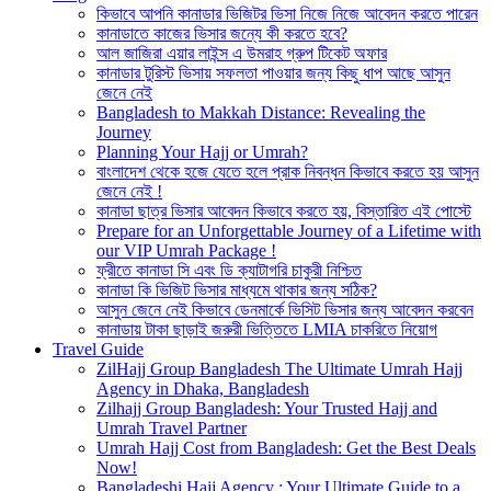
কিভাবে আপনি কানাডার ভিজিটর ভিসা নিজে নিজে আবেদন করতে পারেন
কানাডাতে কাজের ভিসার জন্যে কী করতে হবে?
আল জাজিরা এয়ার লাইন্স এ উমরাহ গ্রুপ টিকেট অফার
কানাডার টুরিস্ট ভিসায় সফলতা পাওয়ার জন্য কিছু ধাপ আছে আসুন
জেনে নেই
Bangladesh to Makkah Distance: Revealing the
Journey
Planning Your Hajj or Umrah?
বাংলাদেশ থেকে হজে যেতে হলে প্রাক নিবন্ধন কিভাবে করতে হয় আসুন
জেনে নেই !
কানাডা ছাত্র ভিসার আবেদন কিভাবে করতে হয়, বিস্তারিত এই পোস্টে
Prepare for an Unforgettable Journey of a Lifetime with
our VIP Umrah Package !
ফ্রীতে কানাডা সি এবং ডি ক্যাটাগরি চাকুরী নিশ্চিত
কানাডা কি ভিজিট ভিসার মাধ্যমে থাকার জন্য সঠিক?
আসুন জেনে নেই কিভাবে ডেনমার্কে ভিসিট ভিসার জন্য আবেদন করবেন
কানাডায় টাকা ছাড়াই জরুরী ভিত্তিতে LMIA চাকরিতে নিয়োগ
Travel Guide
ZilHajj Group Bangladesh The Ultimate Umrah Hajj
Agency in Dhaka, Bangladesh
Zilhajj Group Bangladesh: Your Trusted Hajj and
Umrah Travel Partner
Umrah Hajj Cost from Bangladesh: Get the Best Deals
Now!
Bangladeshi Hajj Agency : Your Ultimate Guide to a