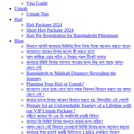
Visa Guide
Umrah
Umrah Tips
Hajj
Hajj Package 2024
Short Hajj Package 2024
Hajj Pre Registration for Bangladeshi Pilgrimage
Blog
কিভাবে আপনি কানাডার ভিজিটর ভিসা নিজে নিজে আবেদন করতে পারেন
কানাডাতে কাজের ভিসার জন্যে কী করতে হবে?
আল জাজিরা এয়ার লাইন্স এ উমরাহ গ্রুপ টিকেট অফার
কানাডার টুরিস্ট ভিসায় সফলতা পাওয়ার জন্য কিছু ধাপ আছে আসুন
জেনে নেই
Bangladesh to Makkah Distance: Revealing the
Journey
Planning Your Hajj or Umrah?
বাংলাদেশ থেকে হজে যেতে হলে প্রাক নিবন্ধন কিভাবে করতে হয় আসুন
জেনে নেই !
কানাডা ছাত্র ভিসার আবেদন কিভাবে করতে হয়, বিস্তারিত এই পোস্টে
Prepare for an Unforgettable Journey of a Lifetime with
our VIP Umrah Package !
ফ্রীতে কানাডা সি এবং ডি ক্যাটাগরি চাকুরী নিশ্চিত
কানাডা কি ভিজিট ভিসার মাধ্যমে থাকার জন্য সঠিক?
আসুন জেনে নেই কিভাবে ডেনমার্কে ভিসিট ভিসার জন্য আবেদন করবেন
কানাডায় টাকা ছাড়াই জরুরী ভিত্তিতে LMIA চাকরিতে নিয়োগ