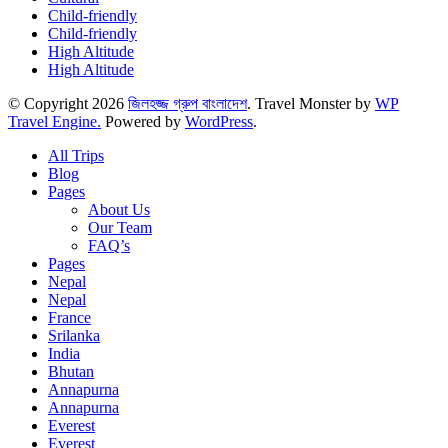
Child-friendly
Child-friendly
High Altitude
High Altitude
© Copyright 2026
জিলহজ্জ গ্রুপ বাংলাদেশ
.
Travel Monster by
WP
Travel Engine.
Powered by
WordPress
.
All Trips
Blog
Pages
About Us
Our Team
FAQ’s
Pages
Nepal
Nepal
France
Srilanka
India
Bhutan
Annapurna
Annapurna
Everest
Everest