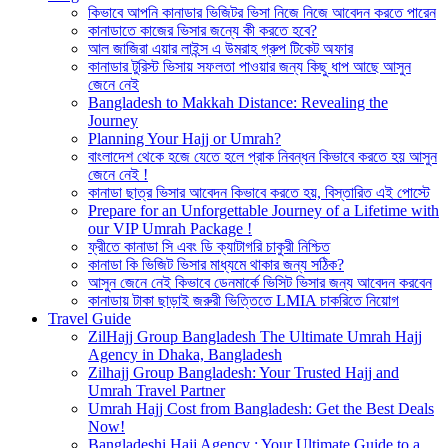
কিভাবে আপনি কানাডার ভিজিটর ভিসা নিজে নিজে আবেদন করতে পারেন
কানাডাতে কাজের ভিসার জন্যে কী করতে হবে?
আল জাজিরা এয়ার লাইন্স এ উমরাহ গ্রুপ টিকেট অফার
কানাডার টুরিস্ট ভিসায় সফলতা পাওয়ার জন্য কিছু ধাপ আছে আসুন
জেনে নেই
Bangladesh to Makkah Distance: Revealing the
Journey
Planning Your Hajj or Umrah?
বাংলাদেশ থেকে হজে যেতে হলে প্রাক নিবন্ধন কিভাবে করতে হয় আসুন
জেনে নেই !
কানাডা ছাত্র ভিসার আবেদন কিভাবে করতে হয়, বিস্তারিত এই পোস্টে
Prepare for an Unforgettable Journey of a Lifetime with
our VIP Umrah Package !
ফ্রীতে কানাডা সি এবং ডি ক্যাটাগরি চাকুরী নিশ্চিত
কানাডা কি ভিজিট ভিসার মাধ্যমে থাকার জন্য সঠিক?
আসুন জেনে নেই কিভাবে ডেনমার্কে ভিসিট ভিসার জন্য আবেদন করবেন
কানাডায় টাকা ছাড়াই জরুরী ভিত্তিতে LMIA চাকরিতে নিয়োগ
Travel Guide
ZilHajj Group Bangladesh The Ultimate Umrah Hajj
Agency in Dhaka, Bangladesh
Zilhajj Group Bangladesh: Your Trusted Hajj and
Umrah Travel Partner
Umrah Hajj Cost from Bangladesh: Get the Best Deals
Now!
Bangladeshi Hajj Agency : Your Ultimate Guide to a