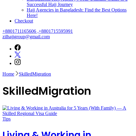
Successful Hajj Journey
Hajj Agencies in Bangladesh: Find the Best Options
Here!
Checkout
+8801711165606 ,+8801715595991
zilhajjgroup@gmail.com
Home
SkilledMigration
SkilledMigration
Tips
Living & Working in