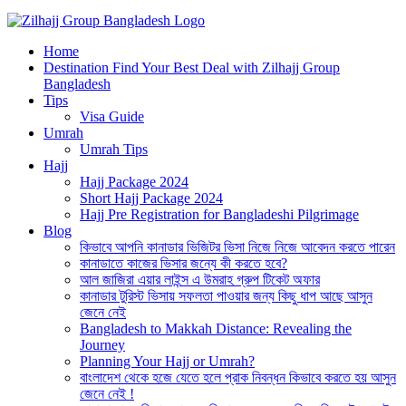
Best Hajj Umrah Travel Tour Agent in Bangladesh
Home
জিলহজ্জ গ্রুপ বাংলাদেশ
Destination Find Your Best Deal with Zilhajj Group
Bangladesh
Tips
Visa Guide
Umrah
Umrah Tips
Hajj
Hajj Package 2024
Short Hajj Package 2024
Hajj Pre Registration for Bangladeshi Pilgrimage
Blog
কিভাবে আপনি কানাডার ভিজিটর ভিসা নিজে নিজে আবেদন করতে পারেন
কানাডাতে কাজের ভিসার জন্যে কী করতে হবে?
আল জাজিরা এয়ার লাইন্স এ উমরাহ গ্রুপ টিকেট অফার
কানাডার টুরিস্ট ভিসায় সফলতা পাওয়ার জন্য কিছু ধাপ আছে আসুন
জেনে নেই
Bangladesh to Makkah Distance: Revealing the
Journey
Planning Your Hajj or Umrah?
বাংলাদেশ থেকে হজে যেতে হলে প্রাক নিবন্ধন কিভাবে করতে হয় আসুন
জেনে নেই !