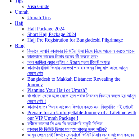
Tips
Visa Guide
Umrah
Umrah Tips
Hajj
Hajj Package 2024
Short Hajj Package 2024
Hajj Pre Registration for Bangladeshi Pilgrimage
Blog
কিভাবে আপনি কানাডার ভিজিটর ভিসা নিজে নিজে আবেদন করতে পারেন
কানাডাতে কাজের ভিসার জন্যে কী করতে হবে?
আল জাজিরা এয়ার লাইন্স এ উমরাহ গ্রুপ টিকেট অফার
কানাডার টুরিস্ট ভিসায় সফলতা পাওয়ার জন্য কিছু ধাপ আছে আসুন
জেনে নেই
Bangladesh to Makkah Distance: Revealing the
Journey
Planning Your Hajj or Umrah?
বাংলাদেশ থেকে হজে যেতে হলে প্রাক নিবন্ধন কিভাবে করতে হয় আসুন
জেনে নেই !
কানাডা ছাত্র ভিসার আবেদন কিভাবে করতে হয়, বিস্তারিত এই পোস্টে
Prepare for an Unforgettable Journey of a Lifetime with
our VIP Umrah Package !
ফ্রীতে কানাডা সি এবং ডি ক্যাটাগরি চাকুরী নিশ্চিত
কানাডা কি ভিজিট ভিসার মাধ্যমে থাকার জন্য সঠিক?
আসুন জেনে নেই কিভাবে ডেনমার্কে ভিসিট ভিসার জন্য আবেদন করবেন