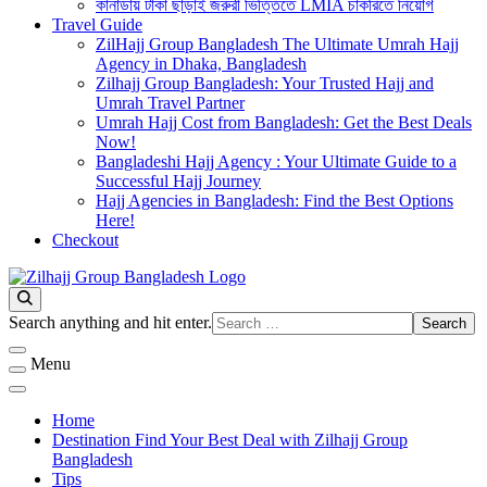
কানাডায় টাকা ছাড়াই জরুরী ভিত্তিতে LMIA চাকরিতে নিয়োগ
Travel Guide
ZilHajj Group Bangladesh The Ultimate Umrah Hajj
Agency in Dhaka, Bangladesh
Zilhajj Group Bangladesh: Your Trusted Hajj and
Umrah Travel Partner
Umrah Hajj Cost from Bangladesh: Get the Best Deals
Now!
Bangladeshi Hajj Agency : Your Ultimate Guide to a
Successful Hajj Journey
Hajj Agencies in Bangladesh: Find the Best Options
Here!
Checkout
Best Hajj Umrah Travel Tour Agent in Bangladesh
জিলহজ্জ গ্রুপ বাংলাদেশ
Looking
Search anything and hit enter.
for
Something?
Menu
Home
Destination Find Your Best Deal with Zilhajj Group
Bangladesh
Tips