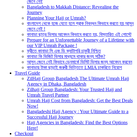
জেনে নেই
Bangladesh to Makkah Distance: Revealing the
Journey
Planning Your Hajj or Umrah?
বাংলাদেশ থেকে হজে যেতে হলে প্রাক নিবন্ধন কিভাবে করতে হয় আসুন
জেনে নেই !
কানাডা ছাত্র ভিসার আবেদন কিভাবে করতে হয়, বিস্তারিত এই পোস্টে
Prepare for an Unforgettable Journey of a Lifetime with
our VIP Umrah Package !
ফ্রীতে কানাডা সি এবং ডি ক্যাটাগরি চাকুরী নিশ্চিত
কানাডা কি ভিজিট ভিসার মাধ্যমে থাকার জন্য সঠিক?
আসুন জেনে নেই কিভাবে ডেনমার্কে ভিসিট ভিসার জন্য আবেদন করবেন
কানাডায় টাকা ছাড়াই জরুরী ভিত্তিতে LMIA চাকরিতে নিয়োগ
Travel Guide
ZilHajj Group Bangladesh The Ultimate Umrah Hajj
Agency in Dhaka, Bangladesh
Zilhajj Group Bangladesh: Your Trusted Hajj and
Umrah Travel Partner
Umrah Hajj Cost from Bangladesh: Get the Best Deals
Now!
Bangladeshi Hajj Agency : Your Ultimate Guide to a
Successful Hajj Journey
Hajj Agencies in Bangladesh: Find the Best Options
Here!
Checkout