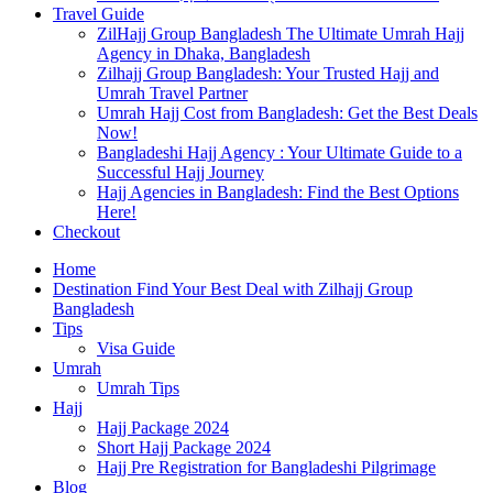
Travel Guide
ZilHajj Group Bangladesh The Ultimate Umrah Hajj
Agency in Dhaka, Bangladesh
Zilhajj Group Bangladesh: Your Trusted Hajj and
Umrah Travel Partner
Umrah Hajj Cost from Bangladesh: Get the Best Deals
Now!
Bangladeshi Hajj Agency : Your Ultimate Guide to a
Successful Hajj Journey
Hajj Agencies in Bangladesh: Find the Best Options
Here!
Checkout
Home
Destination Find Your Best Deal with Zilhajj Group
Bangladesh
Tips
Visa Guide
Umrah
Umrah Tips
Hajj
Hajj Package 2024
Short Hajj Package 2024
Hajj Pre Registration for Bangladeshi Pilgrimage
Blog