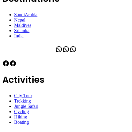
SaudiArabia
Nepal
Maldives
Srilanka
India
WhatsApp
WhatsApp
WhatsApp
Facebook
Facebook
Activities
City Tour
Trekking
Jungle Safari
Cycling
Hiking
Boating