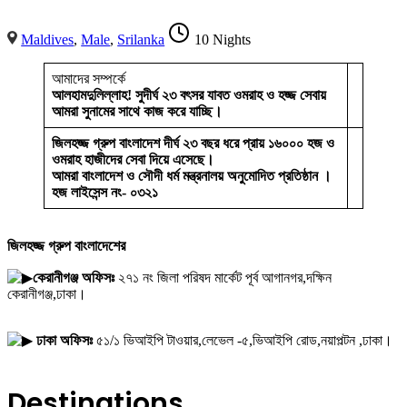
Maldives
,
Male
,
Srilanka
10 Nights
আমাদের সম্পর্কে
আলহামদুলিল্লাহ! সুদীর্ঘ ২৩ বৎসর যাবত ওমরাহ ও হজ্জ সেবায়
আমরা সুনামের সাথে কাজ করে যাচ্ছি।
জিলহজ্জ গ্রুপ বাংলাদেশ দীর্ঘ ২৩ বছর ধরে প্রায় ১৬০০০ হজ ও
ওমরাহ হাজীদের সেবা দিয়ে এসেছে।
আমরা বাংলাদেশ ও সৌদী ধর্ম মন্ত্রনালয় অনুমোদিত প্রতিষ্ঠান ।
হজ লাইসেন্স নং- ০৩২১
জিলহজ্জ গ্রুপ বাংলাদেশের
কেরানীগঞ্জ অফিসঃ
২৭১ নং জিলা পরিষদ মার্কেট পূর্ব আগানগর,দক্ষিন
কেরানীগঞ্জ,ঢাকা।
ঢাকা অফিসঃ
৫১/১ ভিআইপি টাওয়ার,লেভেল -৫,ভিআইপি রোড,নয়াপল্টন ,ঢাকা।
Destinations