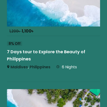
1,100
৳
1,200
৳
8% Off
7 Days tour to Explore the Beauty of
Philippines
Maldives
,
Philippines
6 Nights