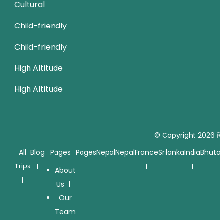
Cultural
Child-friendly
Child-friendly
High Altitude
High Altitude
© Copyright 2026
জ
All
Blog
Pages
Pages
Nepal
Nepal
France
Srilanka
India
Bhut
Trips
About
Us
Our
Team