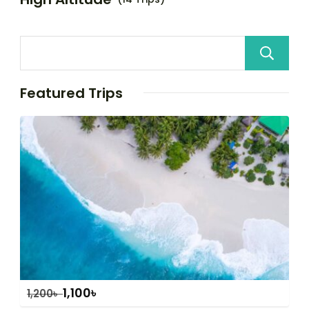
Featured Trips
1,100
৳
1,200
৳