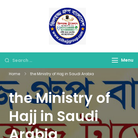
Skip
to
content
জিলহজ্জ গ্রুপ বাংলাদেশ
Best Hajj Umrah Travel
Tour Agent in
Bangladesh
Looking
Menu
for
Home
the Ministry of Hajj in Saudi Arabia
Something?
the Ministry of
Hajj in Saudi
Arabia