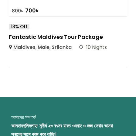
700
৳
800
৳
13% Off
Fantastic Maldives Tour Package
Maldives
,
Male
,
Srilanka
10 Nights
আমাদের সম্পর্কে
আলহামদুলিল্লাহ! সুদীর্ঘ ২৩ বৎসর যাবত ওমরাহ ও হজ্জ সেবায় আমরা
সুনামের সাথে কাজ করে যাচ্ছি।