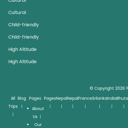
Cultural
Cultural
Child-friendly
Child-friendly
High Altitude
High Altitude
© Copyright 2026
জ
All
Blog
Pages
Pages
Nepal
Nepal
France
Srilanka
India
Bhut
Trips
About
Us
Our