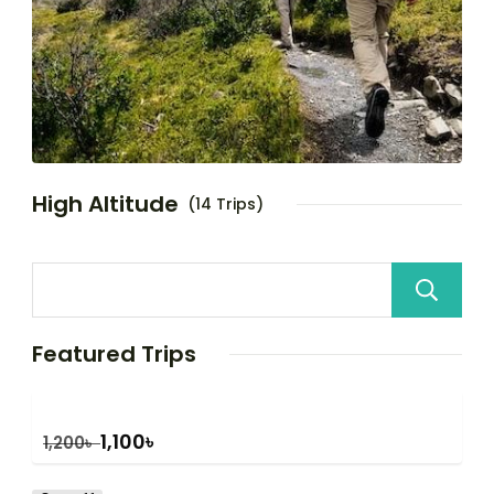
High Altitude
(14 Trips)
Featured Trips
1,100
৳
1,200
৳