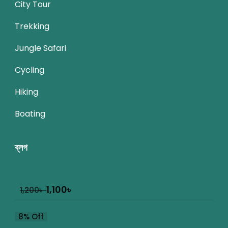
City Tour
Trekking
Jungle Safari
Cycling
Hiking
Boating
ব্লগ
1,100
৳
1,200
৳
8% Off