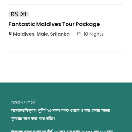
13% Off
Fantastic Maldives Tour Package
Maldives
,
Male
,
Srilanka
10 Nights
আমাদের সম্পর্কে
আলহামদুলিল্লাহ! সুদীর্ঘ ২৩ বৎসর যাবত ওমরাহ ও হজ্জ সেবায় আমরা
সুনামের সাথে কাজ করে যাচ্ছি।
জিলহজ্জ গ্রুপ বাংলাদেশ দীর্ঘ ২৩ বছর ধরে প্রায় ১৬০০০ হজ ও ওমরাহ