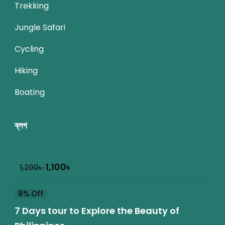
Trekking
Jungle Safari
Cycling
Hiking
Boating
ব্লগ
1,100
৳
1,200
৳
8% Off
7 Days tour to Explore the Beauty of