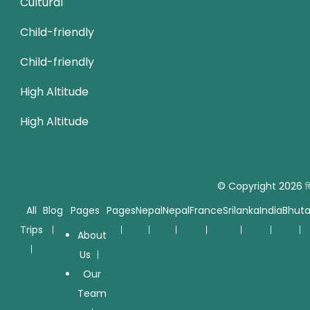
Cultural
Child-friendly
Child-friendly
High Altitude
High Altitude
© Copyright 2026
জ
All
Blog
Pages
Pages
Nepal
Nepal
France
Srilanka
India
Bhut
Trips
About
Us
Our
Team