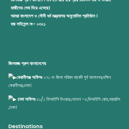
হাজীদের সেবা দিয়ে এসেছে।
আমরা বাংলাদেশ ও সৌদী ধর্ম মন্ত্রনালয় অনুমোদিত প্রতিষ্ঠান ।
হজ লাইসেন্স নং- ০৩২১
জিলহজ্জ গ্রুপ বাংলাদেশের
কেরানীগঞ্জ অফিসঃ
২৭১ নং জিলা পরিষদ মার্কেট পূর্ব আগানগর,দক্ষিন
কেরানীগঞ্জ,ঢাকা।
ঢাকা অফিসঃ
৫১/১ ভিআইপি টাওয়ার,লেভেল -৫,ভিআইপি রোড,নয়াপল্টন
,ঢাকা।
Destinations