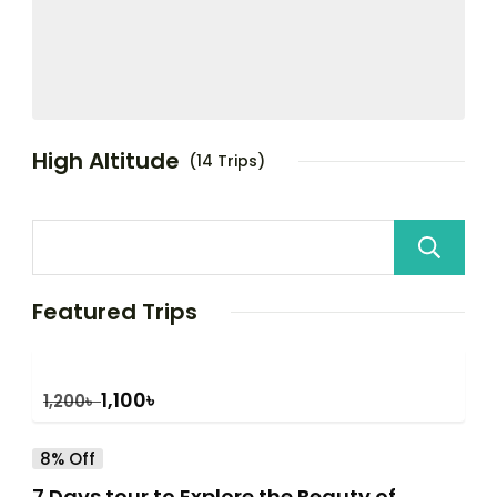
High Altitude
(14 Trips)
Featured Trips
1,100
৳
1,200
৳
8% Off
7 Days tour to Explore the Beauty of