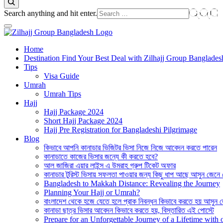
Looking
Search anything and hit enter.
for
Something?
Best Hajj Umrah Travel Tour Agent in Bangladesh
Home
জিলহজ্জ গ্রুপ বাংলাদেশ
Destination Find Your Best Deal with Zilhajj Group Banglades
Tips
Visa Guide
Umrah
Umrah Tips
Hajj
Hajj Package 2024
Short Hajj Package 2024
Hajj Pre Registration for Bangladeshi Pilgrimage
Blog
কিভাবে আপনি কানাডার ভিজিটর ভিসা নিজে নিজে আবেদন করতে পারেন
কানাডাতে কাজের ভিসার জন্যে কী করতে হবে?
আল জাজিরা এয়ার লাইন্স এ উমরাহ গ্রুপ টিকেট অফার
কানাডার টুরিস্ট ভিসায় সফলতা পাওয়ার জন্য কিছু ধাপ আছে আসুন জেনে
Bangladesh to Makkah Distance: Revealing the Journey
Planning Your Hajj or Umrah?
বাংলাদেশ থেকে হজে যেতে হলে প্রাক নিবন্ধন কিভাবে করতে হয় আসুন 
কানাডা ছাত্র ভিসার আবেদন কিভাবে করতে হয়, বিস্তারিত এই পোস্টে
Prepare for an Unforgettable Journey of a Lifetime wit