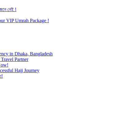
জেনে নেই !
h our VIP Umrah Package !
ency in Dhaka, Bangladesh
Travel Partner
Now!
cessful Hajj Journey
e!