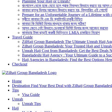
Planning Your Hajj or Umrah?
বাংলাদেশ থেকে হজে যেতে হলে প্রাক নিবন্ধন কিভাবে করতে হয় আসুন 
কানাডা ছাত্র ভিসার আবেদন কিভাবে করতে হয়, বিস্তারিত এই পোস্টে
Prepare for an Unforgettable Journey of a Lifetime wit
ফ্রীতে কানাডা সি এবং ডি ক্যাটাগরি চাকুরী নিশ্চিত
কানাডা কি ভিজিট ভিসার মাধ্যমে থাকার জন্য সঠিক?
আসুন জেনে নেই কিভাবে ডেনমার্কে ভিসিট ভিসার জন্য আবেদন করবেন
কানাডায় টাকা ছাড়াই জরুরী ভিত্তিতে LMIA চাকরিতে নিয়োগ
Travel Guide
ZilHajj Group Bangladesh The Ultimate Umrah Hajj Ag
Zilhajj Group Bangladesh: Your Trusted Hajj and Umrah 
Umrah Hajj Cost from Bangladesh: Get the Best Deals 
Bangladeshi Hajj Agency : Your Ultimate Guide to a Suc
Hajj Agencies in Bangladesh: Find the Best Options Her
Checkout
Best Hajj Umrah Travel Tour Agent in Bangladesh
Home
জিলহজ্জ গ্রুপ বাংলাদেশ
Destination Find Your Best Deal with Zilhajj Group Banglades
Tips
Visa Guide
Umrah
Umrah Tips
Hajj