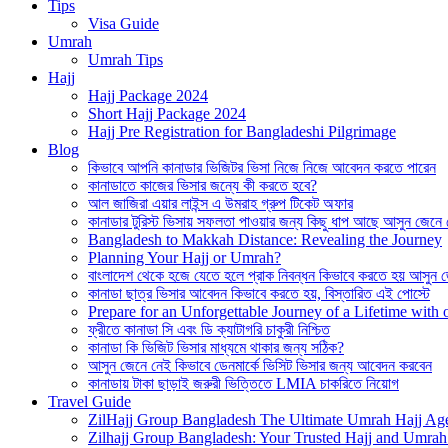
Tips
Visa Guide
Umrah
Umrah Tips
Hajj
Hajj Package 2024
Short Hajj Package 2024
Hajj Pre Registration for Bangladeshi Pilgrimage
Blog
কিভাবে আপনি কানাডার ভিজিটর ভিসা নিজে নিজে আবেদন করতে পারেন
কানাডাতে কাজের ভিসার জন্যে কী করতে হবে?
আল জাজিরা এয়ার লাইন্স এ উমরাহ গ্রুপ টিকেট অফার
কানাডার টুরিস্ট ভিসায় সফলতা পাওয়ার জন্য কিছু ধাপ আছে আসুন জেনে
Bangladesh to Makkah Distance: Revealing the Journey
Planning Your Hajj or Umrah?
বাংলাদেশ থেকে হজে যেতে হলে প্রাক নিবন্ধন কিভাবে করতে হয় আসুন 
কানাডা ছাত্র ভিসার আবেদন কিভাবে করতে হয়, বিস্তারিত এই পোস্টে
Prepare for an Unforgettable Journey of a Lifetime wit
ফ্রীতে কানাডা সি এবং ডি ক্যাটাগরি চাকুরী নিশ্চিত
কানাডা কি ভিজিট ভিসার মাধ্যমে থাকার জন্য সঠিক?
আসুন জেনে নেই কিভাবে ডেনমার্কে ভিসিট ভিসার জন্য আবেদন করবেন
কানাডায় টাকা ছাড়াই জরুরী ভিত্তিতে LMIA চাকরিতে নিয়োগ
Travel Guide
ZilHajj Group Bangladesh The Ultimate Umrah Hajj Ag
Zilhajj Group Bangladesh: Your Trusted Hajj and Umrah 