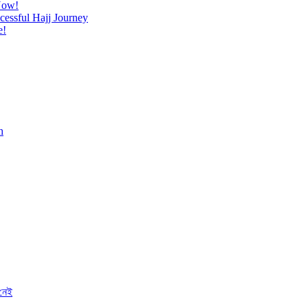
Now!
cessful Hajj Journey
e!
h
 নেই