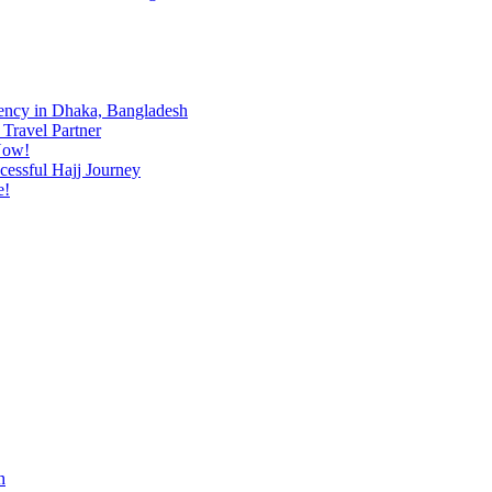
ency in Dhaka, Bangladesh
Travel Partner
Now!
cessful Hajj Journey
e!
h