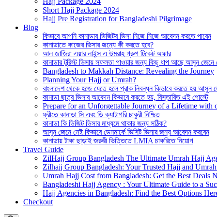
Hajj Package 2024
Short Hajj Package 2024
Hajj Pre Registration for Bangladeshi Pilgrimage
Blog
কিভাবে আপনি কানাডার ভিজিটর ভিসা নিজে নিজে আবেদন করতে পারেন
কানাডাতে কাজের ভিসার জন্যে কী করতে হবে?
আল জাজিরা এয়ার লাইন্স এ উমরাহ গ্রুপ টিকেট অফার
কানাডার টুরিস্ট ভিসায় সফলতা পাওয়ার জন্য কিছু ধাপ আছে আসুন জেনে
Bangladesh to Makkah Distance: Revealing the Journey
Planning Your Hajj or Umrah?
বাংলাদেশ থেকে হজে যেতে হলে প্রাক নিবন্ধন কিভাবে করতে হয় আসুন 
কানাডা ছাত্র ভিসার আবেদন কিভাবে করতে হয়, বিস্তারিত এই পোস্টে
Prepare for an Unforgettable Journey of a Lifetime wit
ফ্রীতে কানাডা সি এবং ডি ক্যাটাগরি চাকুরী নিশ্চিত
কানাডা কি ভিজিট ভিসার মাধ্যমে থাকার জন্য সঠিক?
আসুন জেনে নেই কিভাবে ডেনমার্কে ভিসিট ভিসার জন্য আবেদন করবেন
কানাডায় টাকা ছাড়াই জরুরী ভিত্তিতে LMIA চাকরিতে নিয়োগ
Travel Guide
ZilHajj Group Bangladesh The Ultimate Umrah Hajj Ag
Zilhajj Group Bangladesh: Your Trusted Hajj and Umrah 
Umrah Hajj Cost from Bangladesh: Get the Best Deals 
Bangladeshi Hajj Agency : Your Ultimate Guide to a Suc
Hajj Agencies in Bangladesh: Find the Best Options Her
Checkout