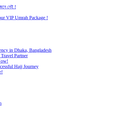
জেনে নেই !
h our VIP Umrah Package !
ency in Dhaka, Bangladesh
Travel Partner
Now!
cessful Hajj Journey
e!
h