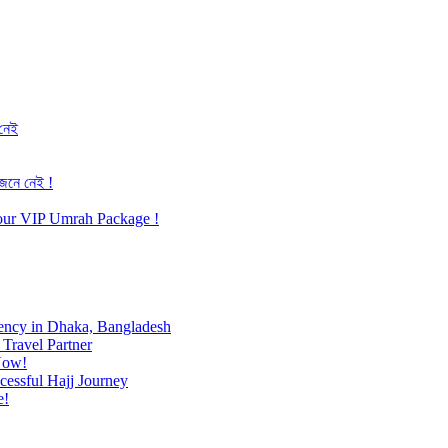
 নেই
জেনে নেই !
h our VIP Umrah Package !
ency in Dhaka, Bangladesh
Travel Partner
Now!
cessful Hajj Journey
e!