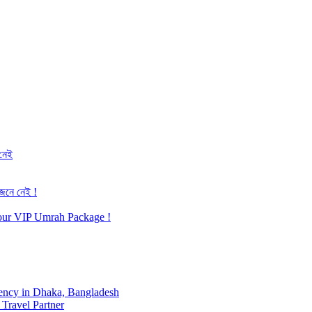
 নেই
জেনে নেই !
h our VIP Umrah Package !
ency in Dhaka, Bangladesh
Travel Partner