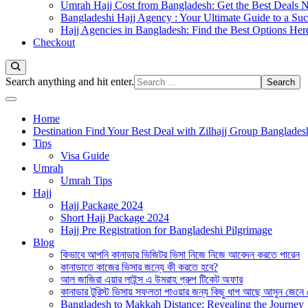
Umrah Hajj Cost from Bangladesh: Get the Best Deals 
Bangladeshi Hajj Agency : Your Ultimate Guide to a Suc
Hajj Agencies in Bangladesh: Find the Best Options Her
Checkout
Looking
Search anything and hit enter.
for
Something?
Home
Destination Find Your Best Deal with Zilhajj Group Banglades
Tips
Visa Guide
Umrah
Umrah Tips
Hajj
Hajj Package 2024
Short Hajj Package 2024
Hajj Pre Registration for Bangladeshi Pilgrimage
Blog
কিভাবে আপনি কানাডার ভিজিটর ভিসা নিজে নিজে আবেদন করতে পারেন
কানাডাতে কাজের ভিসার জন্যে কী করতে হবে?
আল জাজিরা এয়ার লাইন্স এ উমরাহ গ্রুপ টিকেট অফার
কানাডার টুরিস্ট ভিসায় সফলতা পাওয়ার জন্য কিছু ধাপ আছে আসুন জেনে
Bangladesh to Makkah Distance: Revealing the Journey