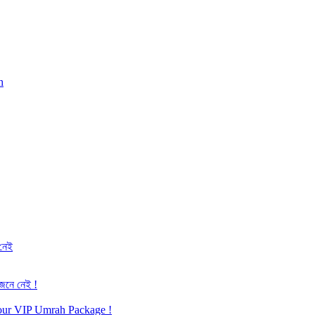
h
 নেই
জেনে নেই !
h our VIP Umrah Package !