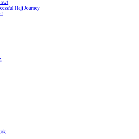
Now!
cessful Hajj Journey
e!
h
 নেই