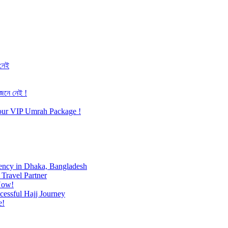
 নেই
জেনে নেই !
h our VIP Umrah Package !
ency in Dhaka, Bangladesh
Travel Partner
Now!
cessful Hajj Journey
e!