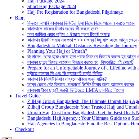
Hajj Package 2024
Short Hajj Package 2024
Hajj Pre Registration for Bangladeshi Pilgrimage
Blog
কিভাবে আপনি কানাডার ভিজিটর ভিসা নিজে নিজে আবেদন করতে পারেন
কানাডাতে কাজের ভিসার জন্যে কী করতে হবে?
আল জাজিরা এয়ার লাইন্স এ উমরাহ গ্রুপ টিকেট অফার
কানাডার টুরিস্ট ভিসায় সফলতা পাওয়ার জন্য কিছু ধাপ আছে আসুন জেনে
Bangladesh to Makkah Distance: Revealing the Journey
Planning Your Hajj or Umrah?
বাংলাদেশ থেকে হজে যেতে হলে প্রাক নিবন্ধন কিভাবে করতে হয় আসুন 
কানাডা ছাত্র ভিসার আবেদন কিভাবে করতে হয়, বিস্তারিত এই পোস্টে
Prepare for an Unforgettable Journey of a Lifetime wit
ফ্রীতে কানাডা সি এবং ডি ক্যাটাগরি চাকুরী নিশ্চিত
কানাডা কি ভিজিট ভিসার মাধ্যমে থাকার জন্য সঠিক?
আসুন জেনে নেই কিভাবে ডেনমার্কে ভিসিট ভিসার জন্য আবেদন করবেন
কানাডায় টাকা ছাড়াই জরুরী ভিত্তিতে LMIA চাকরিতে নিয়োগ
Travel Guide
ZilHajj Group Bangladesh The Ultimate Umrah Hajj Ag
Zilhajj Group Bangladesh: Your Trusted Hajj and Umrah 
Umrah Hajj Cost from Bangladesh: Get the Best Deals 
Bangladeshi Hajj Agency : Your Ultimate Guide to a Suc
Hajj Agencies in Bangladesh: Find the Best Options Her
Checkout