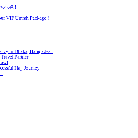
জেনে নেই !
h our VIP Umrah Package !
ency in Dhaka, Bangladesh
Travel Partner
Now!
cessful Hajj Journey
e!
h