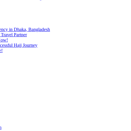
ency in Dhaka, Bangladesh
Travel Partner
Now!
cessful Hajj Journey
e!
h