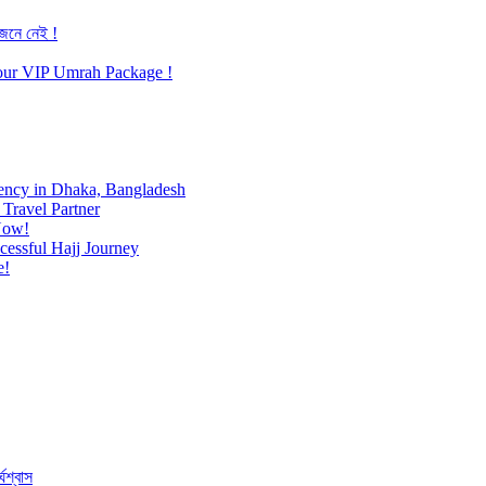
জেনে নেই !
h our VIP Umrah Package !
ency in Dhaka, Bangladesh
Travel Partner
Now!
cessful Hajj Journey
e!
ঘশ্বাস