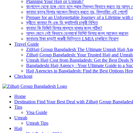
Planning Your Hajj or Umrah?
বাংলাদেশ থেকে হজে যেতে হলে প্রাক নিবন্ধন কিভাবে করতে হয় আসুন 
কানাডা ছাত্র ভিসার আবেদন কিভাবে করতে হয়, বিস্তারিত এই পোস্টে
Prepare for an Unforgettable Journey of a Lifetime wit
ফ্রীতে কানাডা সি এবং ডি ক্যাটাগরি চাকুরী নিশ্চিত
কানাডা কি ভিজিট ভিসার মাধ্যমে থাকার জন্য সঠিক?
আসুন জেনে নেই কিভাবে ডেনমার্কে ভিসিট ভিসার জন্য আবেদন করবেন
কানাডায় টাকা ছাড়াই জরুরী ভিত্তিতে LMIA চাকরিতে নিয়োগ
Travel Guide
ZilHajj Group Bangladesh The Ultimate Umrah Hajj Ag
Zilhajj Group Bangladesh: Your Trusted Hajj and Umrah 
Umrah Hajj Cost from Bangladesh: Get the Best Deals 
Bangladeshi Hajj Agency : Your Ultimate Guide to a Suc
Hajj Agencies in Bangladesh: Find the Best Options Her
Checkout
Best Hajj Umrah Travel Tour Agent in Bangladesh
Home
জিলহজ্জ গ্রুপ বাংলাদেশ
Destination Find Your Best Deal with Zilhajj Group Banglades
Tips
Visa Guide
Umrah
Umrah Tips
Hajj