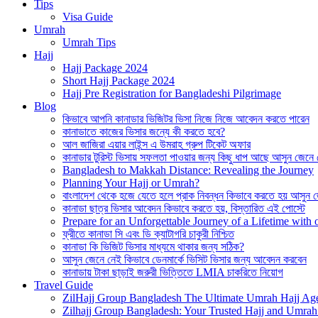
Tips
Visa Guide
Umrah
Umrah Tips
Hajj
Hajj Package 2024
Short Hajj Package 2024
Hajj Pre Registration for Bangladeshi Pilgrimage
Blog
কিভাবে আপনি কানাডার ভিজিটর ভিসা নিজে নিজে আবেদন করতে পারেন
কানাডাতে কাজের ভিসার জন্যে কী করতে হবে?
আল জাজিরা এয়ার লাইন্স এ উমরাহ গ্রুপ টিকেট অফার
কানাডার টুরিস্ট ভিসায় সফলতা পাওয়ার জন্য কিছু ধাপ আছে আসুন জেনে
Bangladesh to Makkah Distance: Revealing the Journey
Planning Your Hajj or Umrah?
বাংলাদেশ থেকে হজে যেতে হলে প্রাক নিবন্ধন কিভাবে করতে হয় আসুন 
কানাডা ছাত্র ভিসার আবেদন কিভাবে করতে হয়, বিস্তারিত এই পোস্টে
Prepare for an Unforgettable Journey of a Lifetime wit
ফ্রীতে কানাডা সি এবং ডি ক্যাটাগরি চাকুরী নিশ্চিত
কানাডা কি ভিজিট ভিসার মাধ্যমে থাকার জন্য সঠিক?
আসুন জেনে নেই কিভাবে ডেনমার্কে ভিসিট ভিসার জন্য আবেদন করবেন
কানাডায় টাকা ছাড়াই জরুরী ভিত্তিতে LMIA চাকরিতে নিয়োগ
Travel Guide
ZilHajj Group Bangladesh The Ultimate Umrah Hajj Ag
Zilhajj Group Bangladesh: Your Trusted Hajj and Umrah 