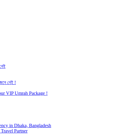
 নেই
জেনে নেই !
h our VIP Umrah Package !
ency in Dhaka, Bangladesh
Travel Partner