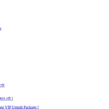
h
 নেই
জেনে নেই !
h our VIP Umrah Package !