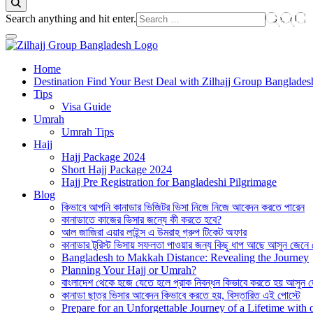
Looking
Search anything and hit enter.
for
Something?
Best Hajj Umrah Travel Tour Agent in Bangladesh
Home
জিলহজ্জ গ্রুপ বাংলাদেশ
Destination Find Your Best Deal with Zilhajj Group Banglades
Tips
Visa Guide
Umrah
Umrah Tips
Hajj
Hajj Package 2024
Short Hajj Package 2024
Hajj Pre Registration for Bangladeshi Pilgrimage
Blog
কিভাবে আপনি কানাডার ভিজিটর ভিসা নিজে নিজে আবেদন করতে পারেন
কানাডাতে কাজের ভিসার জন্যে কী করতে হবে?
আল জাজিরা এয়ার লাইন্স এ উমরাহ গ্রুপ টিকেট অফার
কানাডার টুরিস্ট ভিসায় সফলতা পাওয়ার জন্য কিছু ধাপ আছে আসুন জেনে
Bangladesh to Makkah Distance: Revealing the Journey
Planning Your Hajj or Umrah?
বাংলাদেশ থেকে হজে যেতে হলে প্রাক নিবন্ধন কিভাবে করতে হয় আসুন 
কানাডা ছাত্র ভিসার আবেদন কিভাবে করতে হয়, বিস্তারিত এই পোস্টে
Prepare for an Unforgettable Journey of a Lifetime wit