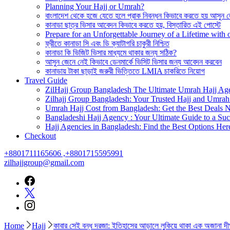
Planning Your Hajj or Umrah?
বাংলাদেশ থেকে হজে যেতে হলে প্রাক নিবন্ধন কিভাবে করতে হয় আসুন 
কানাডা ছাত্র ভিসার আবেদন কিভাবে করতে হয়, বিস্তারিত এই পোস্টে
Prepare for an Unforgettable Journey of a Lifetime wit
ফ্রীতে কানাডা সি এবং ডি ক্যাটাগরি চাকুরী নিশ্চিত
কানাডা কি ভিজিট ভিসার মাধ্যমে থাকার জন্য সঠিক?
আসুন জেনে নেই কিভাবে ডেনমার্কে ভিসিট ভিসার জন্য আবেদন করবেন
কানাডায় টাকা ছাড়াই জরুরী ভিত্তিতে LMIA চাকরিতে নিয়োগ
Travel Guide
ZilHajj Group Bangladesh The Ultimate Umrah Hajj Ag
Zilhajj Group Bangladesh: Your Trusted Hajj and Umrah 
Umrah Hajj Cost from Bangladesh: Get the Best Deals 
Bangladeshi Hajj Agency : Your Ultimate Guide to a Suc
Hajj Agencies in Bangladesh: Find the Best Options Her
Checkout
+8801711165606 ,+8801715595991
zilhajjgroup@gmail.com
Home
Hajj
কাবার সেই বন্ধ দরজা: ইতিহাসের আড়ালে লুকিয়ে থাকা এক অজানা দীর্