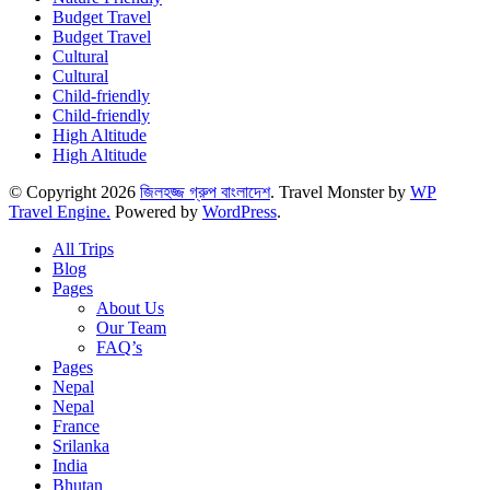
Budget Travel
Budget Travel
Cultural
Cultural
Child-friendly
Child-friendly
High Altitude
High Altitude
© Copyright 2026
জিলহজ্জ গ্রুপ বাংলাদেশ
.
Travel Monster by
WP
Travel Engine.
Powered by
WordPress
.
All Trips
Blog
Pages
About Us
Our Team
FAQ’s
Pages
Nepal
Nepal
France
Srilanka
India
Bhutan