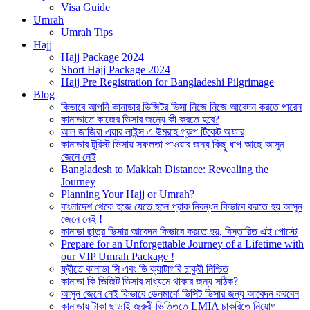
Visa Guide
Umrah
Umrah Tips
Hajj
Hajj Package 2024
Short Hajj Package 2024
Hajj Pre Registration for Bangladeshi Pilgrimage
Blog
কিভাবে আপনি কানাডার ভিজিটর ভিসা নিজে নিজে আবেদন করতে পারেন
কানাডাতে কাজের ভিসার জন্যে কী করতে হবে?
আল জাজিরা এয়ার লাইন্স এ উমরাহ গ্রুপ টিকেট অফার
কানাডার টুরিস্ট ভিসায় সফলতা পাওয়ার জন্য কিছু ধাপ আছে আসুন
জেনে নেই
Bangladesh to Makkah Distance: Revealing the
Journey
Planning Your Hajj or Umrah?
বাংলাদেশ থেকে হজে যেতে হলে প্রাক নিবন্ধন কিভাবে করতে হয় আসুন
জেনে নেই !
কানাডা ছাত্র ভিসার আবেদন কিভাবে করতে হয়, বিস্তারিত এই পোস্টে
Prepare for an Unforgettable Journey of a Lifetime with
our VIP Umrah Package !
ফ্রীতে কানাডা সি এবং ডি ক্যাটাগরি চাকুরী নিশ্চিত
কানাডা কি ভিজিট ভিসার মাধ্যমে থাকার জন্য সঠিক?
আসুন জেনে নেই কিভাবে ডেনমার্কে ভিসিট ভিসার জন্য আবেদন করবেন
কানাডায় টাকা ছাড়াই জরুরী ভিত্তিতে LMIA চাকরিতে নিয়োগ