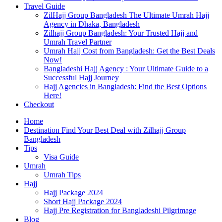
Travel Guide
ZilHajj Group Bangladesh The Ultimate Umrah Hajj
Agency in Dhaka, Bangladesh
Zilhajj Group Bangladesh: Your Trusted Hajj and
Umrah Travel Partner
Umrah Hajj Cost from Bangladesh: Get the Best Deals
Now!
Bangladeshi Hajj Agency : Your Ultimate Guide to a
Successful Hajj Journey
Hajj Agencies in Bangladesh: Find the Best Options
Here!
Checkout
Home
Destination Find Your Best Deal with Zilhajj Group
Bangladesh
Tips
Visa Guide
Umrah
Umrah Tips
Hajj
Hajj Package 2024
Short Hajj Package 2024
Hajj Pre Registration for Bangladeshi Pilgrimage
Blog