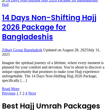
Hajj
14 Days Non-Shifting Hajj
2026 Package for
Bangladeshis
Zilhajj Group Bangladesh
Updated on
August 28, 2025
July 31,
2025
Imagine the spiritual journey of a lifetime, where every moment is
planned for your comfort and devotion. You’re about to discover a
unique opportunity that promises to make your Hajj experience
unforgettable. The 14 Days Non-Shifting Hajj 2026 Package,
specifically […]
Read More
Posts
Page
Page
Page
Page
Previous
1
2
3
4
Next
pagination
Best Hajj Umrah Packages