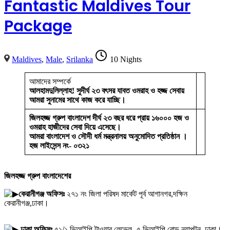
Fantastic Maldives Tour
Package
Maldives
,
Male
,
Srilanka
10 Nights
আমাদের সম্পর্কে
আলহামদুলিল্লাহ! সুদীর্ঘ ২৩ বৎসর যাবত ওমরাহ ও হজ্জ সেবায়
আমরা সুনামের সাথে কাজ করে যাচ্ছি।
জিলহজ্জ গ্রুপ বাংলাদেশ দীর্ঘ ২৩ বছর ধরে প্রায় ১৬০০০ হজ ও
ওমরাহ হাজীদের সেবা দিয়ে এসেছে।
আমরা বাংলাদেশ ও সৌদী ধর্ম মন্ত্রনালয় অনুমোদিত প্রতিষ্ঠান ।
হজ লাইসেন্স নং- ০৩২১
জিলহজ্জ গ্রুপ বাংলাদেশের
কেরানীগঞ্জ অফিসঃ
২৭১ নং জিলা পরিষদ মার্কেট পূর্ব আগানগর,দক্ষিন
কেরানীগঞ্জ,ঢাকা।
ঢাকা অফিসঃ
৫১/১ ভিআইপি টাওয়ার,লেভেল -৫,ভিআইপি রোড,নয়াপল্টন ,ঢাকা।