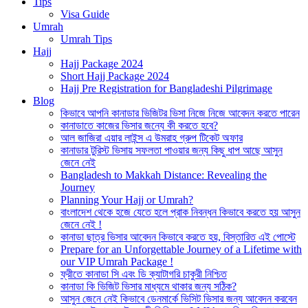
Tips
Visa Guide
Umrah
Umrah Tips
Hajj
Hajj Package 2024
Short Hajj Package 2024
Hajj Pre Registration for Bangladeshi Pilgrimage
Blog
কিভাবে আপনি কানাডার ভিজিটর ভিসা নিজে নিজে আবেদন করতে পারেন
কানাডাতে কাজের ভিসার জন্যে কী করতে হবে?
আল জাজিরা এয়ার লাইন্স এ উমরাহ গ্রুপ টিকেট অফার
কানাডার টুরিস্ট ভিসায় সফলতা পাওয়ার জন্য কিছু ধাপ আছে আসুন
জেনে নেই
Bangladesh to Makkah Distance: Revealing the
Journey
Planning Your Hajj or Umrah?
বাংলাদেশ থেকে হজে যেতে হলে প্রাক নিবন্ধন কিভাবে করতে হয় আসুন
জেনে নেই !
কানাডা ছাত্র ভিসার আবেদন কিভাবে করতে হয়, বিস্তারিত এই পোস্টে
Prepare for an Unforgettable Journey of a Lifetime with
our VIP Umrah Package !
ফ্রীতে কানাডা সি এবং ডি ক্যাটাগরি চাকুরী নিশ্চিত
কানাডা কি ভিজিট ভিসার মাধ্যমে থাকার জন্য সঠিক?
আসুন জেনে নেই কিভাবে ডেনমার্কে ভিসিট ভিসার জন্য আবেদন করবেন