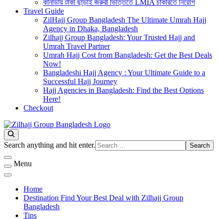
কানাডায় টাকা ছাড়াই জরুরী ভিত্তিতে LMIA চাকরিতে নিয়োগ
Travel Guide
ZilHajj Group Bangladesh The Ultimate Umrah Hajj
Agency in Dhaka, Bangladesh
Zilhajj Group Bangladesh: Your Trusted Hajj and
Umrah Travel Partner
Umrah Hajj Cost from Bangladesh: Get the Best Deals
Now!
Bangladeshi Hajj Agency : Your Ultimate Guide to a
Successful Hajj Journey
Hajj Agencies in Bangladesh: Find the Best Options
Here!
Checkout
Best Hajj Umrah Travel Tour Agent in Bangladesh
জিলহজ্জ গ্রুপ বাংলাদেশ
Looking
Search anything and hit enter.
for
Something?
Menu
Home
Destination Find Your Best Deal with Zilhajj Group
Bangladesh
Tips