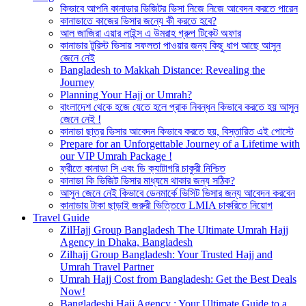
কিভাবে আপনি কানাডার ভিজিটর ভিসা নিজে নিজে আবেদন করতে পারেন
কানাডাতে কাজের ভিসার জন্যে কী করতে হবে?
আল জাজিরা এয়ার লাইন্স এ উমরাহ গ্রুপ টিকেট অফার
কানাডার টুরিস্ট ভিসায় সফলতা পাওয়ার জন্য কিছু ধাপ আছে আসুন
জেনে নেই
Bangladesh to Makkah Distance: Revealing the
Journey
Planning Your Hajj or Umrah?
বাংলাদেশ থেকে হজে যেতে হলে প্রাক নিবন্ধন কিভাবে করতে হয় আসুন
জেনে নেই !
কানাডা ছাত্র ভিসার আবেদন কিভাবে করতে হয়, বিস্তারিত এই পোস্টে
Prepare for an Unforgettable Journey of a Lifetime with
our VIP Umrah Package !
ফ্রীতে কানাডা সি এবং ডি ক্যাটাগরি চাকুরী নিশ্চিত
কানাডা কি ভিজিট ভিসার মাধ্যমে থাকার জন্য সঠিক?
আসুন জেনে নেই কিভাবে ডেনমার্কে ভিসিট ভিসার জন্য আবেদন করবেন
কানাডায় টাকা ছাড়াই জরুরী ভিত্তিতে LMIA চাকরিতে নিয়োগ
Travel Guide
ZilHajj Group Bangladesh The Ultimate Umrah Hajj
Agency in Dhaka, Bangladesh
Zilhajj Group Bangladesh: Your Trusted Hajj and
Umrah Travel Partner
Umrah Hajj Cost from Bangladesh: Get the Best Deals
Now!
Bangladeshi Hajj Agency : Your Ultimate Guide to a