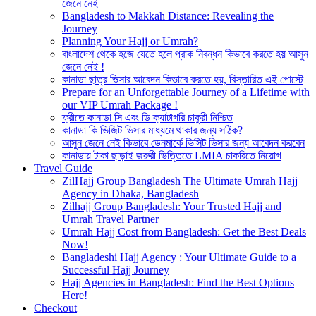
জেনে নেই
Bangladesh to Makkah Distance: Revealing the
Journey
Planning Your Hajj or Umrah?
বাংলাদেশ থেকে হজে যেতে হলে প্রাক নিবন্ধন কিভাবে করতে হয় আসুন
জেনে নেই !
কানাডা ছাত্র ভিসার আবেদন কিভাবে করতে হয়, বিস্তারিত এই পোস্টে
Prepare for an Unforgettable Journey of a Lifetime with
our VIP Umrah Package !
ফ্রীতে কানাডা সি এবং ডি ক্যাটাগরি চাকুরী নিশ্চিত
কানাডা কি ভিজিট ভিসার মাধ্যমে থাকার জন্য সঠিক?
আসুন জেনে নেই কিভাবে ডেনমার্কে ভিসিট ভিসার জন্য আবেদন করবেন
কানাডায় টাকা ছাড়াই জরুরী ভিত্তিতে LMIA চাকরিতে নিয়োগ
Travel Guide
ZilHajj Group Bangladesh The Ultimate Umrah Hajj
Agency in Dhaka, Bangladesh
Zilhajj Group Bangladesh: Your Trusted Hajj and
Umrah Travel Partner
Umrah Hajj Cost from Bangladesh: Get the Best Deals
Now!
Bangladeshi Hajj Agency : Your Ultimate Guide to a
Successful Hajj Journey
Hajj Agencies in Bangladesh: Find the Best Options
Here!
Checkout