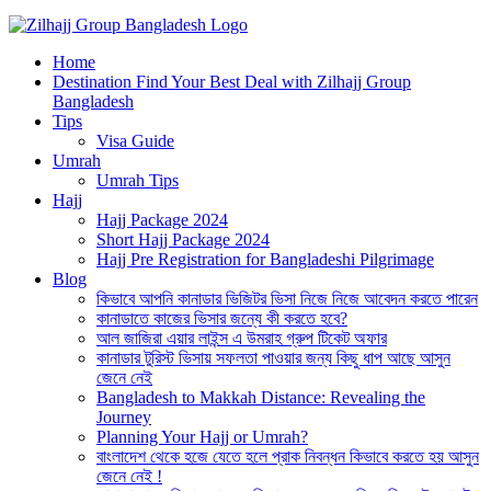
Best Hajj Umrah Travel Tour Agent in Bangladesh
Home
জিলহজ্জ গ্রুপ বাংলাদেশ
Destination Find Your Best Deal with Zilhajj Group
Bangladesh
Tips
Visa Guide
Umrah
Umrah Tips
Hajj
Hajj Package 2024
Short Hajj Package 2024
Hajj Pre Registration for Bangladeshi Pilgrimage
Blog
কিভাবে আপনি কানাডার ভিজিটর ভিসা নিজে নিজে আবেদন করতে পারেন
কানাডাতে কাজের ভিসার জন্যে কী করতে হবে?
আল জাজিরা এয়ার লাইন্স এ উমরাহ গ্রুপ টিকেট অফার
কানাডার টুরিস্ট ভিসায় সফলতা পাওয়ার জন্য কিছু ধাপ আছে আসুন
জেনে নেই
Bangladesh to Makkah Distance: Revealing the
Journey
Planning Your Hajj or Umrah?
বাংলাদেশ থেকে হজে যেতে হলে প্রাক নিবন্ধন কিভাবে করতে হয় আসুন
জেনে নেই !