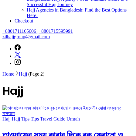
Successful Hajj Journey
Hajj Agencies in Bangladesh: Find the Best Options
Here!
Checkout
+8801711165606 ,+8801715595991
zilhajjgroup@gmail.com
Home
Hajj
(Page 2)
Hajj
Hajj
Hajj Tips
Tips
Travel Guide
Umrah
তাওয়াফের সময় কাবার দিকে বুক ফেরানো ও