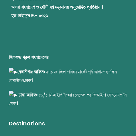
আমরা বাংলাদেশ ও সৌদী ধর্ম মন্ত্রনালয় অনুমোদিত প্রতিষ্ঠান ।
হজ লাইসেন্স নং- ০৩২১
জিলহজ্জ গ্রুপ বাংলাদেশের
কেরানীগঞ্জ অফিসঃ
২৭১ নং জিলা পরিষদ মার্কেট পূর্ব আগানগর,দক্ষিন
কেরানীগঞ্জ,ঢাকা।
ঢাকা অফিসঃ
৫১/১ ভিআইপি টাওয়ার,লেভেল -৫,ভিআইপি রোড,নয়াপল্টন
,ঢাকা।
Destinations