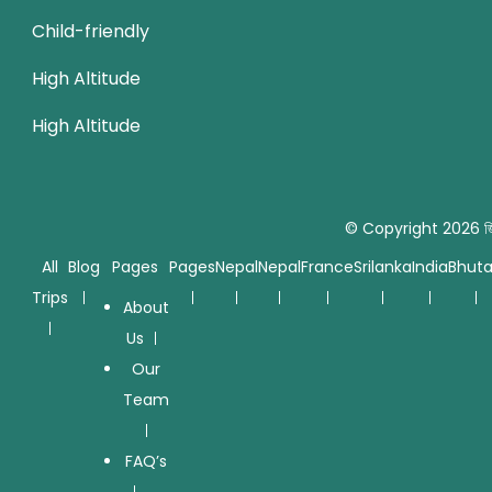
Child-friendly
High Altitude
High Altitude
© Copyright 2026
জ
All
Blog
Pages
Pages
Nepal
Nepal
France
Srilanka
India
Bhut
Trips
About
Us
Our
Team
FAQ’s