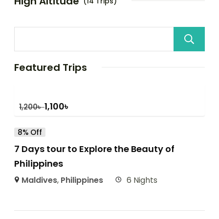
High Altitude
(14 Trips)
Featured Trips
1,100
৳
1,200
৳
8% Off
7 Days tour to Explore the Beauty of
Philippines
Maldives
,
Philippines
6 Nights