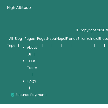
High Altitude
© Copyright 2026
জ
All
Blog
Pages
Pages
Nepal
Nepal
France
Srilanka
India
Bhut
Trips
About
Us
Our
Team
FAQ’s
Secured Payment: