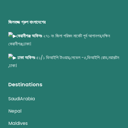
জিলহজ্জ গ্রুপ বাংলাদেশের
কেরানীগঞ্জ অফিসঃ
২৭১ নং জিলা পরিষদ মার্কেট পূর্ব আগানগর,দক্ষিন
কেরানীগঞ্জ,ঢাকা।
ঢাকা অফিসঃ
৫১/১ ভিআইপি টাওয়ার,লেভেল -৫,ভিআইপি রোড,নয়াপল্টন
,ঢাকা।
Destinations
SaudiArabia
Nepal
Maldives