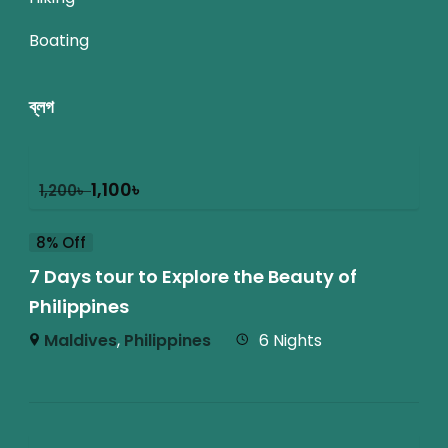
Boating
ব্লগ
1,100
৳
1,200
৳
8% Off
7 Days tour to Explore the Beauty of
Philippines
Maldives
,
Philippines
6 Nights